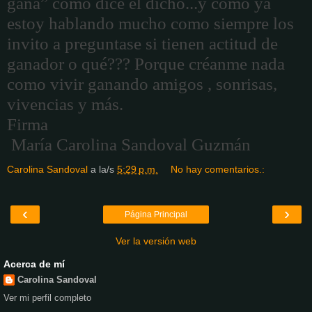
gana” como dice el dicho...y como ya
estoy hablando mucho como siempre los
invito a preguntase si tienen actitud de
ganador o qué??? Porque créanme nada
como vivir ganando amigos , sonrisas,
vivencias y más.
Firma
María Carolina Sandoval Guzmán
Carolina Sandoval
a la/s
5:29 p.m.
No hay comentarios.:
‹
›
Página Principal
Ver la versión web
Acerca de mí
Carolina Sandoval
Ver mi perfil completo