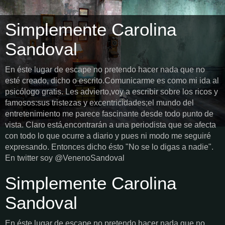
Simplemente Carolina
Sandoval
En éste lugar de escape no pretendo hacer nada que no
esté creado, dicho o escrito.Comunicarme es como mi ida al
psicólogo gratis. Les advierto,voy a escribir sobre los ricos y
famosos:sus tristezas y excentricidades;el mundo del
entretenimiento me parece fascinante desde todo punto de
vista. Claro está,encontrarán a una periodista que se afecta
con todo lo que ocurre a diario y pues ni modo me seguiré
expresando. Entonces dicho ésto "No se lo digas a nadie".
En twitter soy @VenenoSandoval
Simplemente Carolina
Sandoval
En éste lugar de escape no pretendo hacer nada que no