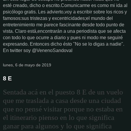
esté creado, dicho o escrito.Comunicarme es como mi ida al
psicólogo gratis. Les advierto,voy a escribir sobre los ricos y
famosos:sus tristezas y excentricidades;el mundo del
entretenimiento me parece fascinante desde todo punto de
vista. Claro está,encontrarán a una periodista que se afecta
con todo lo que ocurre a diario y pues ni modo me seguiré
expresando. Entonces dicho ésto "No se lo digas a nadie".
En twitter soy @VenenoSandoval
lunes, 6 de mayo de 2019
8 E
Sentada acá en el puesto 8 E de un vuelo
que me traslada a casa desde una ciudad
que no pensé visitar porque no estaba en
el itinerario pienso en lo que significa
ganar para algunos y lo que significa