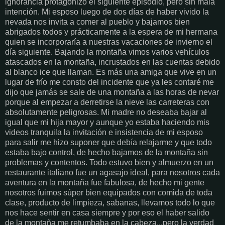
ignorancia protagonizó el siguiente episodio, pero sin mala
intención. Mi esposo luego de dos días de haber vivido la
nevada nos invita a comer al pueblo y bajamos bien
abrigados todos y prácticamente a la espera de mi hermana
quien se incorporaría a nuestras vacaciones de invierno el
día siguiente. Bajando la montaña vimos varios vehículos
atascados en la montaña, incrustados en las cuentas debido
al blanco ice que llaman. Es más una amiga que vive en un
lugar de frío me consto del incidente
que
ya les contaré me
dijo que jamás se sale de una montaña a las horas de nevar
porque al empezar a derretirse la nieve las carreteras con
absolutamente peligrosas. Mi madre no deseaba bajar al
igual que mi hija mayor y aunque yo estaba haciendo mis
videos tranquila la invitación e insistencia de mi esposo
para salir me hizo suponer que debía relajarme y que todo
estaba bajo control, de hecho bajamos de la montaña sin
problemas y contentos. Todo estuvo bien y almuerzo en un
restaurante italiano fue un agasajo ideal, para nosotros cada
aventura en la montaña fue fabulosa, de hecho mi gente
nosotros fuimos súper bien equipados con comida de toda
clase, producto de limpieza, sabanas, llevamos todo lo que
nos hace sentir en casa siempre y por eso el haber salido
de la montaña me retumbaba en la cabeza...pero la verdad