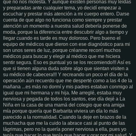
que no nos molesta. Y aunque existen personas muy leídas
y preparadas ante cualquier tema, yo decidí empezar a
escuchar y prestar más atención a mi cuerpo entero. Darse
cuenta de que algo no funciona como siempre y prestar
atención un momento a nuestra salud debería ponerse de
moda, porque la diferencia entre descubrir algo a tiempo y
llegar cuando es tarde es muy doloroso. Pero bueno el
equipo de médicos que dieron con ese diagnóstico para mi
son unos seres de luz, porque créanme recorrí muchos
médicos para buscar y elegir al médico que me hiciera
sentir segura. Eso es puntual yo se los recomiendo!!! Así es
que si tienen alguna duda sobre algo que sientan visiten a
su médico de cabecera!!! Y recreando un poco el día de la
operación aún recuerdo que me desperté como a las 4 de la
mañana ...es más no dormí y mis padres estaban conmigo al
igual que mi hermana y mi hija. Me arreglé, estaba muy
nerviosa y pegada de todos los santos, ese día dejé a La
Niña en la casa de una mamá del colegio que era amiga
mía porque quería que Barbarita viviera un día lo más
parecido a la normalidad. Cuando la deje en brazos de la
muchacha que me la cuido la abrace casi al punto de las
lágrimas, pero no la quería poner nerviosa a ella, pues yo
tenía que hacer lo que tenía que hacer y orar por mi salud. Y