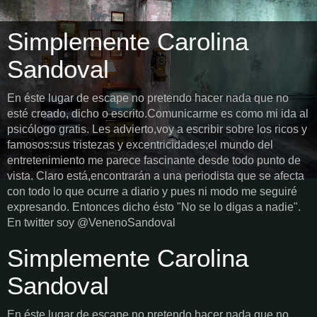
Simplemente Carolina
Sandoval
En éste lugar de escape no pretendo hacer nada que no
esté creado, dicho o escrito.Comunicarme es como mi ida al
psicólogo gratis. Les advierto,voy a escribir sobre los ricos y
famosos:sus tristezas y excentricidades;el mundo del
entretenimiento me parece fascinante desde todo punto de
vista. Claro está,encontrarán a una periodista que se afecta
con todo lo que ocurre a diario y pues ni modo me seguiré
expresando. Entonces dicho ésto "No se lo digas a nadie".
En twitter soy @VenenoSandoval
Simplemente Carolina
Sandoval
En éste lugar de escape no pretendo hacer nada que no