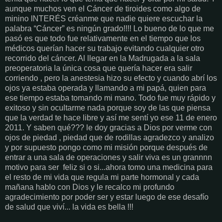
aunque muchos ven el Cáncer de tiroides como algo de
minino INTERÉS créanme que nadie quiere escuchar la
palabra “Cáncer” es ningún grado!!!! Lo bueno de lo que me
pasó es que todo fue relativamente en el tiempo que los
médicos querían hacer su trabajo evitando cualquier otro
recorrido del cáncer. Al llegar en la Madrugada a la sala
preoperatoria la única cosa que quería hacer era salir
corriendo , pero la anestesia hizo su efecto y cuando abrí los
ojos ya estaba operada y llamando a mi papá, quien para
ese tiempo estaba tomando mi mano. Todo fue muy rápido y
exitoso y sin ocultarme nada porque soy de las que piensa
que la verdad te hace libre y así me sentí yo ese 11 de enero
2011. Y saben qué??? le doy gracias a Dios por verme con
ojos de piedad , piedad que de rodillas agradezco y analizo
y por supuesto pongo como mi misión porque después de
entrar a una sala de operaciones y salir viva es un grannnn
motivo para ser feliz si o si...ahora tomo una medicina para
el resto de mi vida que regula mi parte hormonal y cada
mañana hablo con Dios y le recalco mi profundo
agradecimiento por poder ser y estar luego de ese desafío
de salud que viví... la vida es bella !!!