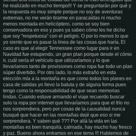
he realizado en mucho tiempo!!! Y se preguntarán por qué y
la respuesta es muy simple porque no soy de aventuras
extremas, no me verán tirarme en paracaídas ni mucho
menos montada en helicóptero, como se soy bien
conservadora en eso y pues ya saben cómo les he dicho
que soy “respetuosa” con el peligro. O por lo menos lo que
yo siento que es pasar la linea de las cosas que haría. El
caso es que al elegir Tennessee como lugar para ir en
Navidad fue estupendo, un gran plan porque desde el cómo
ir, cuál sería el vehículo que utilizaríamos y lo que
llevaríamos tanto de provisiones como ropa fue todo un plan
súper divertido. Por otro lado, lo más extraño en esta
elección mía a la montaña es que como todos los planes en
casa de salidas yo llevo la batuta y de alguna forma pues
tengo como la responsabilidad de que sean memorias
lindas. Cuando estuve armando el viaje recuerdo buscar
solo la ropa por internet que llevaríamos para que el frío no
nos sorprendiera, pero por cosas de la causalidad nunca
busqué que hacer en las montañas dejé que eso si me
sorprendiera. Y saben qué ??? Por allá la vida en las
montañas es bien tranquila, calmada, hay mucho hay fresco
y paz. Bueno ahora entramos en ese tema !!! Hablemos de