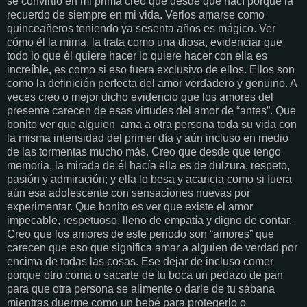
se convirtió en mi prima creo que desde que nací porque la
recuerdo de siempre en mi vida. Verlos amarse como
quinceañeros teniendo ya sesenta años es mágico. Ver
cómo él la mima, la trata como una diosa, evidenciar que
todo lo que él quiere hacer lo quiere hacer con ella es
increíble, es como si eso fuera exclusivo de ellos. Ellos son
como la definición perfecta del amor verdadero y genuino. A
veces creo o mejor dicho evidencio que los amores del
presente carecen de esas virtudes del amor de “antes”. Que
bonito ver que alguien ama a otra persona toda su vida con
la misma intensidad del primer día y aún incluso en medio
de las tormentas mucho más. Creo que desde que tengo
memoria, la mirada de él hacía ella es de dulzura, respeto,
pasión y admiración; y ella lo besa y acaricia como si fuera
aún esa adolescente con sensaciones nuevas por
experimentar. Que bonito es ver que existe el amor
impecable, respetuoso, lleno de empatía y digno de contar.
Creo que los amores de este periodo son “amores” que
carecen que eso que significa amar a alguien de verdad por
encima de todas las cosas. Ese dejar de incluso comer
porque otro coma o sacarte de tu boca un pedazo de pan
para que otra persona se alimente o darle de tu sábana
mientras duerme como un bebé para protegerlo o