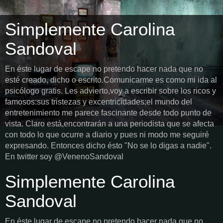
Simplemente Carolina
Sandoval
En éste lugar de escape no pretendo hacer nada que no
esté creado, dicho o escrito.Comunicarme es como mi ida al
psicólogo gratis. Les advierto,voy a escribir sobre los ricos y
famosos:sus tristezas y excentricidades;el mundo del
entretenimiento me parece fascinante desde todo punto de
vista. Claro está,encontrarán a una periodista que se afecta
con todo lo que ocurre a diario y pues ni modo me seguiré
expresando. Entonces dicho ésto "No se lo digas a nadie".
En twitter soy @VenenoSandoval
Simplemente Carolina
Sandoval
En éste lugar de escape no pretendo hacer nada que no