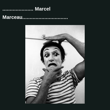
..................... Marcel
Marceau...............................