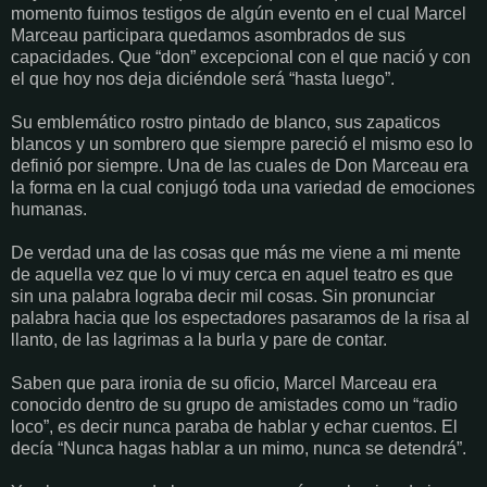
momento fuimos testigos de algún evento en el cual Marcel
Marceau participara quedamos asombrados de sus
capacidades. Que “don” excepcional con el que nació y con
el que hoy nos deja diciéndole será “hasta luego”.
Su emblemático rostro pintado de blanco, sus zapaticos
blancos y un sombrero que siempre pareció el mismo eso lo
definió por siempre. Una de las cuales de Don Marceau era
la forma en la cual conjugó toda una variedad de emociones
humanas.
De verdad una de las cosas que más me viene a mi mente
de aquella vez que lo vi muy cerca en aquel teatro es que
sin una palabra lograba decir mil cosas. Sin pronunciar
palabra hacia que los espectadores pasaramos de la risa al
llanto, de las lagrimas a la burla y pare de contar.
Saben que para ironia de su oficio, Marcel Marceau era
conocido dentro de su grupo de amistades como un “radio
loco”, es decir nunca paraba de hablar y echar cuentos. El
decía “Nunca hagas hablar a un mimo, nunca se detendrá”.