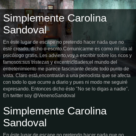
Simplemente Carolina
Sandoval
En éste lugar de escape no pretendo hacer nada que no
esté creado, dicho o escrito.Comunicarme es como mi ida al
psicólogo gratis. Les advierto,voy a escribir sobre los ricos y
famosos:sus tristezas y excentricidades;el mundo del
entretenimiento me parece fascinante desde todo punto de
vista. Claro está,encontrarán a una periodista que se afecta
con todo lo que ocurre a diario y pues ni modo me seguiré
expresando. Entonces dicho ésto "No se lo digas a nadie".
En twitter soy @VenenoSandoval
Simplemente Carolina
Sandoval
En éste lugar de escape no pretendo hacer nada que no