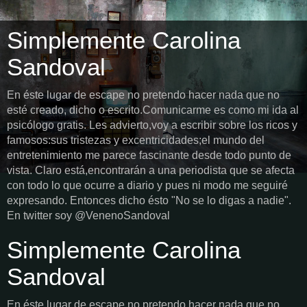
Simplemente Carolina
Sandoval
En éste lugar de escape no pretendo hacer nada que no
esté creado, dicho o escrito.Comunicarme es como mi ida al
psicólogo gratis. Les advierto,voy a escribir sobre los ricos y
famosos:sus tristezas y excentricidades;el mundo del
entretenimiento me parece fascinante desde todo punto de
vista. Claro está,encontrarán a una periodista que se afecta
con todo lo que ocurre a diario y pues ni modo me seguiré
expresando. Entonces dicho ésto "No se lo digas a nadie".
En twitter soy @VenenoSandoval
Simplemente Carolina
Sandoval
En éste lugar de escape no pretendo hacer nada que no