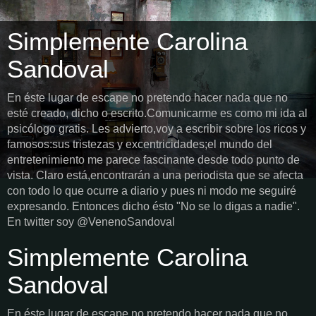
Simplemente Carolina
Sandoval
En éste lugar de escape no pretendo hacer nada que no
esté creado, dicho o escrito.Comunicarme es como mi ida al
psicólogo gratis. Les advierto,voy a escribir sobre los ricos y
famosos:sus tristezas y excentricidades;el mundo del
entretenimiento me parece fascinante desde todo punto de
vista. Claro está,encontrarán a una periodista que se afecta
con todo lo que ocurre a diario y pues ni modo me seguiré
expresando. Entonces dicho ésto "No se lo digas a nadie".
En twitter soy @VenenoSandoval
Simplemente Carolina
Sandoval
En éste lugar de escape no pretendo hacer nada que no