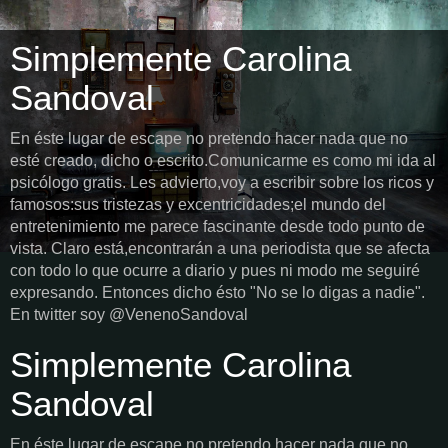
Simplemente Carolina
Sandoval
En éste lugar de escape no pretendo hacer nada que no
esté creado, dicho o escrito.Comunicarme es como mi ida al
psicólogo gratis. Les advierto,voy a escribir sobre los ricos y
famosos:sus tristezas y excentricidades;el mundo del
entretenimiento me parece fascinante desde todo punto de
vista. Claro está,encontrarán a una periodista que se afecta
con todo lo que ocurre a diario y pues ni modo me seguiré
expresando. Entonces dicho ésto "No se lo digas a nadie".
En twitter soy @VenenoSandoval
Simplemente Carolina
Sandoval
En éste lugar de escape no pretendo hacer nada que no