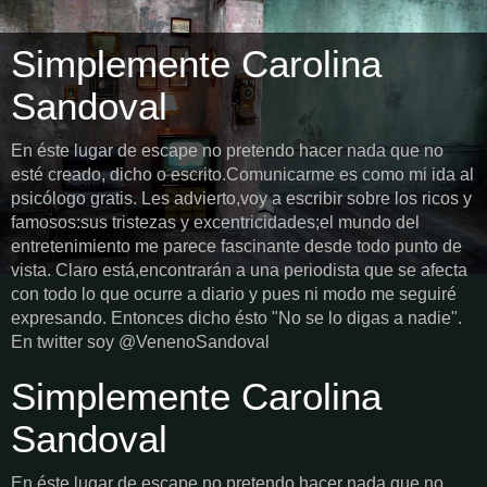
Simplemente Carolina
Sandoval
En éste lugar de escape no pretendo hacer nada que no
esté creado, dicho o escrito.Comunicarme es como mi ida al
psicólogo gratis. Les advierto,voy a escribir sobre los ricos y
famosos:sus tristezas y excentricidades;el mundo del
entretenimiento me parece fascinante desde todo punto de
vista. Claro está,encontrarán a una periodista que se afecta
con todo lo que ocurre a diario y pues ni modo me seguiré
expresando. Entonces dicho ésto "No se lo digas a nadie".
En twitter soy @VenenoSandoval
Simplemente Carolina
Sandoval
En éste lugar de escape no pretendo hacer nada que no