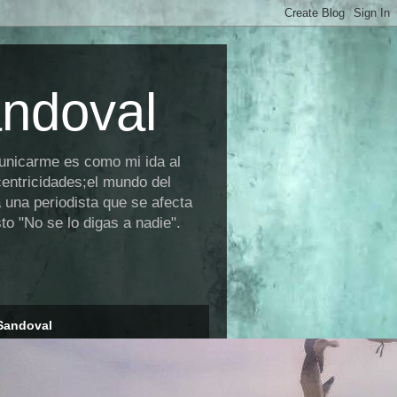
andoval
municarme es como mi ida al
centricidades;el mundo del
 una periodista que se afecta
o "No se lo digas a nadie".
Sandoval