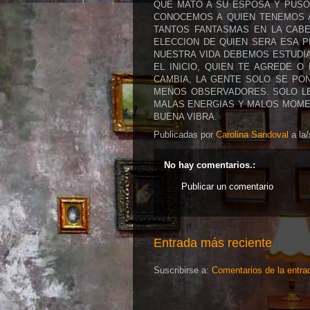
QUE MATO A SU ESPOSA Y PUSO
CONOCEMOS A QUIEN TENEMOS A
TANTOS FANTASMAS EN LA CAB
ELECCION DE QUIEN SERA ESA 
NUESTRA VIDA DEBEMOS ESTUDIA
EL INICIO, QUIEN TE AGREDE O
CAMBIA, LA GENTE SOLO SE PO
MENOS OBSERVADORES. SOLO LE
MALAS ENERGIAS Y MALOS MOMEN
BUENA VIBRA.
Publicadas por
Carolina Sandoval
a la
No hay comentarios.:
Publicar un comentario
Entrada más reciente
Suscribirse a:
Comentarios de la entra