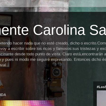
ente Carolina S
retendo hacer nada que no esté creado, dicho o escrito.Co
,voy a escribir sobre los ricos y famosos:sus tristezas y ex
cinante desde todo punto de vista. Claro está,encontrarán a
io y pues ni modo me seguiré expresando. Entonces dicho ést
oval
#Los
IDA