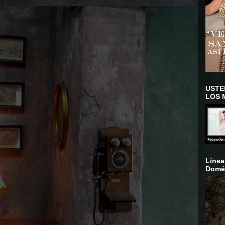
USTE
LOS 
Línea
Domés