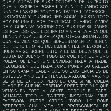
QUE ALARDEA DE SUS "LOGROS" Y DE UN "EXITO'
QUE NI SIQUIERA POSEEN. Y AUN Y CUANDO SOY
UNA DE LAS QUE PONGO EN TWITTER, FACEBOOK ,
INSTAGRAM Y CUANDO RED SOCIAL EXISTA TODO
HOY DIA UNA PUEDE IDENTIFICAR CUANDO LA VIDA
DE ALGUIEN VA ACORDE CON SUS POSIBILIDADES.
ES POR ESO QUE LES INVITO A VIVIR LA VIDA QUE
TIENEN Y NO A DESEAR LA QUE OTROS GRITAN A LOS
CUATRO VIENTOS QUE "SUPUESTAMENTE" TIENEN.
DE HECHO EL OTRO DIA TAMBIEN HABLABA CON UN
BUEN AMIGO SOBRE ESTO Y EL ME DECIA QUE LE
GUSTA LO BUENO Y TODO LO QUE POR EL MISMO
PUEDA OBTENER SIN ENVIDIAR NADA A NADIE.
RECUERDEN QUE NADA COMO PONER SU CABEZA
EN SU CAMA Y SABER QUE SU EXISTENCIA ES DE
USTEDES Y NO LE PERTENECE A ALGUIEN MAS. NO
SE SI ME EXPLICO, PERO LO QUE SI ME QUEDA
CLARO ES QUE NO DEBEMOS CREER TODO LO QUE
VEMOS EN FOTO MI GENTE, PORQUE EL PAPEL
AGUANTA TODO Y TWITTER, INSTAGRAM, VINE,
FACEBOOK, ENTRE OTROS "TODO" LO PONE
PERFECTO CUAL VIDA DE PROTAGONISTA DE
NOVELA. ASI ES QUE NADA DE DESEAR AQUELLO