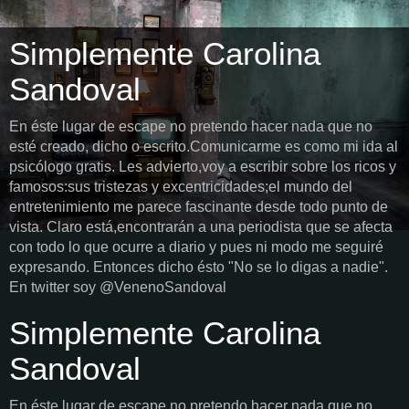
Simplemente Carolina
Sandoval
En éste lugar de escape no pretendo hacer nada que no
esté creado, dicho o escrito.Comunicarme es como mi ida al
psicólogo gratis. Les advierto,voy a escribir sobre los ricos y
famosos:sus tristezas y excentricidades;el mundo del
entretenimiento me parece fascinante desde todo punto de
vista. Claro está,encontrarán a una periodista que se afecta
con todo lo que ocurre a diario y pues ni modo me seguiré
expresando. Entonces dicho ésto "No se lo digas a nadie".
En twitter soy @VenenoSandoval
Simplemente Carolina
Sandoval
En éste lugar de escape no pretendo hacer nada que no