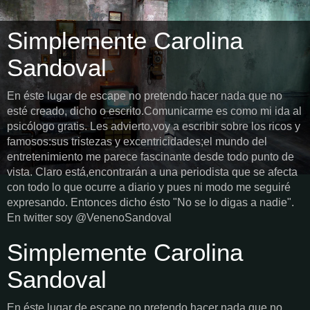
Simplemente Carolina
Sandoval
En éste lugar de escape no pretendo hacer nada que no
esté creado, dicho o escrito.Comunicarme es como mi ida al
psicólogo gratis. Les advierto,voy a escribir sobre los ricos y
famosos:sus tristezas y excentricidades;el mundo del
entretenimiento me parece fascinante desde todo punto de
vista. Claro está,encontrarán a una periodista que se afecta
con todo lo que ocurre a diario y pues ni modo me seguiré
expresando. Entonces dicho ésto "No se lo digas a nadie".
En twitter soy @VenenoSandoval
Simplemente Carolina
Sandoval
En éste lugar de escape no pretendo hacer nada que no