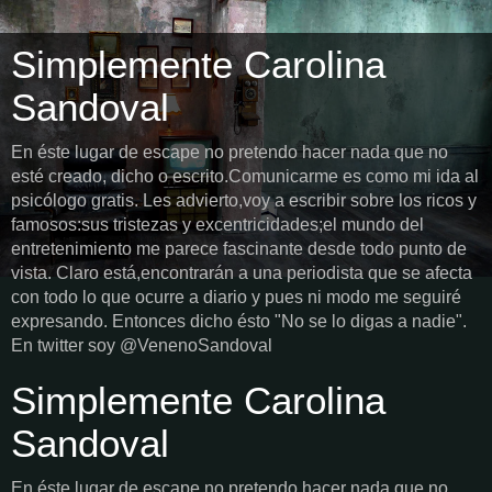
Simplemente Carolina
Sandoval
En éste lugar de escape no pretendo hacer nada que no
esté creado, dicho o escrito.Comunicarme es como mi ida al
psicólogo gratis. Les advierto,voy a escribir sobre los ricos y
famosos:sus tristezas y excentricidades;el mundo del
entretenimiento me parece fascinante desde todo punto de
vista. Claro está,encontrarán a una periodista que se afecta
con todo lo que ocurre a diario y pues ni modo me seguiré
expresando. Entonces dicho ésto "No se lo digas a nadie".
En twitter soy @VenenoSandoval
Simplemente Carolina
Sandoval
En éste lugar de escape no pretendo hacer nada que no