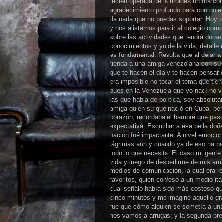
recién operada de la tiroides un día c
agradecimiento profundo para con quien
da nada que no puedas soportar. Hoy c
y nos alistamos para ir al colegio co
sobre las actividades que tendrá dura
conocimientos y yo de la vida, detalle
es fundamental. Resulta que al dejar a
tienda a una amiga venezolana con su
que te hacen el día y te hacen pensa
era imposible no tocar el tema que ti
pues en la Venezuela que yo nací no v
las que habla de política, soy absolu
amiga quien su que nació en Cuba, per
corazón, recordaba el hambre que pas
expectativa. Escuchar a esa bella doña
nación fué impactante. A nivel emocio
lágrimas aún y cuando ya de eso ha pa
todo lo que necesita. El caso mi gente
vida y luego de despedirme de mis ami
medios de comunicación, la cual era re
favoritos, quien confesó a un medio ita
cual señaló había sido más costoso q
cinco minutos y me imaginé aquello g
fue que cómo alguien se sometía a una o
nos vamos a arrugas; y la segunda pre