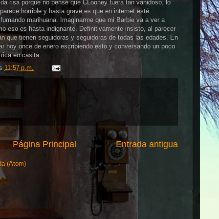
 da risa porque no pensé que CLooney fuera tan vanidoso, lo
parece horrible y hasta grave es que en internet esté
ja fumando marihuana. Imaginarme que mi Barbie va a ver a
 eso es hasta indignante. Definitivamente insisto, al parecer
an que tienen seguidoras y seguidoras de todas las edades. En
star hoy once de enero escribiendo esto y conversando un poco
ica en casita.
/s
11:57 p.m.
Página Principal
Entrada antigua
da (Atom)