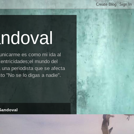
andoval
municarme es como mi ida al
centricidades;el mundo del
 una periodista que se afecta
o "No se lo digas a nadie".
Sandoval