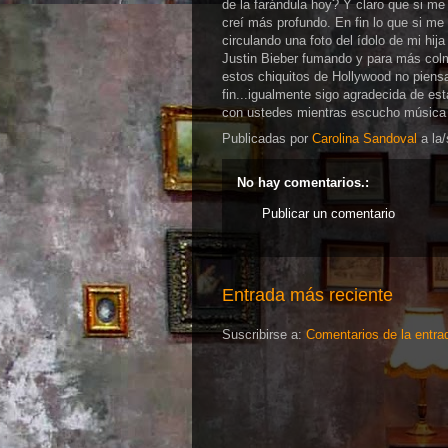
de la farándula hoy? Y claro que si me
creí más profundo. En fin lo que si me 
circulando una foto del ídolo de mi hi
Justin Bieber fumando y para más colmo
estos chiquitos de Hollywood no piens
fin...igualmente sigo agradecida de e
con ustedes mientras escucho música r
Publicadas por
Carolina Sandoval
a la
No hay comentarios.:
Publicar un comentario
Entrada más reciente
Suscribirse a:
Comentarios de la entra