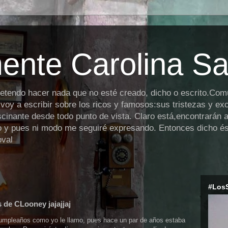
ente Carolina S
retendo hacer nada que no esté creado, dicho o escrito.Co
,voy a escribir sobre los ricos y famosos:sus tristezas y ex
cinante desde todo punto de vista. Claro está,encontrarán a
io y pues ni modo me seguiré expresando. Entonces dicho ést
oval
#Los
 de CLooney jajajjaj
cumpleaños como yo le llamo, pues hace un par de años estaba