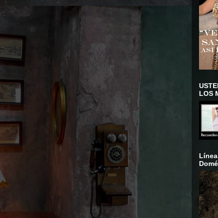
USTE
LOS 
Línea
Domés