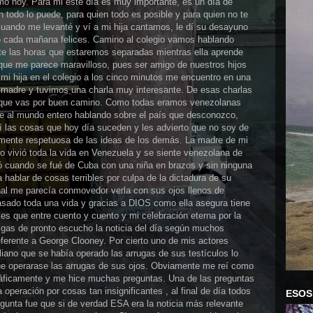
omo hoy. Para mi éste día es muy importante, es un día de
 todo lo puede, para quien todo es posible y para quien no te
uando me levanté y ví a mi hija cantamos, le dí su desayuno
mo cada mañana felices. Camino al colegio vamos hablando
nte las horas que estaremos separadas mientras ella aprende
 que me parece maravilloso, pues ser amigo de nuestros hijos
 mi hija en el colegio a los cinco minutos me encuentro en una
 madre y tuvimos una charla muy interesante. De esas charlas
r que vas por buen camino. Como todas eramos venezolanas
ene al mundo entero hablando sobre el país que desconozco,
í las cosas que hoy día suceden y les advierto que no soy de
tamente respetuosa de las ideas de los demás. La madre de mi
o vivió toda la vida en Venezuela y se siente venezolana de
ó cuando se fué de Cuba con una niña en brazos y sin ninguna
 hablar de cosas terribles por culpa de la dictadura de su
nal me parecía conmovedor verla con sus ojos llenos de
sado toda una vida y gracias a DIOS como ella asegura tiene
 es que entre cuento y cuento y mi celebración eterna por la
gas de pronto escucho la noticia del día según muchos
ferente a George Clooney. Por cierto uno de mis actores
liano que se había operado las arrugas de sus testículos lo
ue operarase las arrugas de sus ojos. Obviamente me reí como
ráficamente y me hice muchas preguntas. Una de las preguntas
peración por cosas tan insignificantes , al final de día todos
ESOS
gunta fue que si de verdad ESA era la noticia más relevante