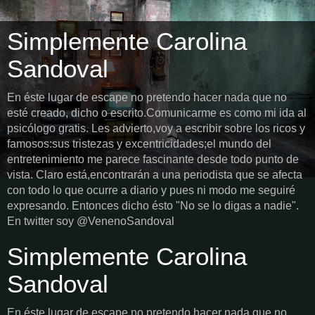
Simplemente Carolina
Sandoval
En éste lugar de escape no pretendo hacer nada que no
esté creado, dicho o escrito.Comunicarme es como mi ida al
psicólogo gratis. Les advierto,voy a escribir sobre los ricos y
famosos:sus tristezas y excentricidades;el mundo del
entretenimiento me parece fascinante desde todo punto de
vista. Claro está,encontrarán a una periodista que se afecta
con todo lo que ocurre a diario y pues ni modo me seguiré
expresando. Entonces dicho ésto "No se lo digas a nadie".
En twitter soy @VenenoSandoval
Simplemente Carolina
Sandoval
En éste lugar de escape no pretendo hacer nada que no