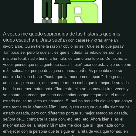
A veces me quedo soprendida de las historias que mis
oidos escuchan. Unas sue
ñ
an con casarse y otras anhelan
divorciarse. Quien tiene la razon? obvio no se ; Que es lo que pasa?
Tampoco se, pero lo que si , es que sin duda las relaciones son un
misterio total, nadie tiene la formula, es como una loteria. De hecho, a
veces pienso que si la gente se casa "mejor" cuando esta viejo es como
á
á
á
m
s saludable, porque de alguna manera ser
m
s probable que se
cumpla la fulana frase: "hasta que la muerte nos separe". Tengo una
amiga, a quien adoro, que siempre me ha dicho que lo mejor de su vida
ha sido contraer matrimonio. Claro esta, ella se ha casado tres veces y
se casara las veces que sean necesarias porque segun ella, el mejor
estado de las mujeres es casadas. Si mal no recuerdo alguien que apoya
esta teoria es la afamada Mimi Lazo, quien asegura que ella siempre ha
estado casada, pero con diferentes porque su mejor estado es casada,
ñ
se
ora de..., comparte la casa con, etc, etc, etc. Ahora bien si es el
mejor estado de la mujer? Mi madre me dice que si , que nada como
envejecer con la persona que te sigue en la ruta de vida que tomas, en