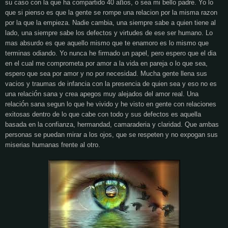
ñ
su caso con la que ha compartido 40 a
os, o sea mi bello padre. Yo lo
que si pienso es que la gente se rompe una relacion por la misma razon
por la que la empieza. Nadie cambia, una siempre sabe a quien tiene al
lado, una siempre sabe los defectos y virtudes de ese ser humano. Lo
mas absurdo es que aquello mismo que te enamoro es lo mismo que
terminas odiando. Yo nunca he firmado un papel, pero espero que el dia
en el cual me comprometa por amor a la vida en pareja o lo que sea,
espero que sea por amor y no por necesidad. Mucha gente llena sus
vacios y traumas de infancia con la presencia de quien sea y eso no es
ó
una relaci
n sana y crea apegos muy alejados del amor real. Una
ó
relaci
n sana segun lo que he vivido y he visto en gente con relaciones
exitosas dentro de lo que cabe con todo y sus defectos es aquella
basada en la confianza, hermandad, camaraderia y claridad. Que ambas
personas se puedan mirar a los ojos, que se respeten y no expogan sus
miserias humanas frente al otro.