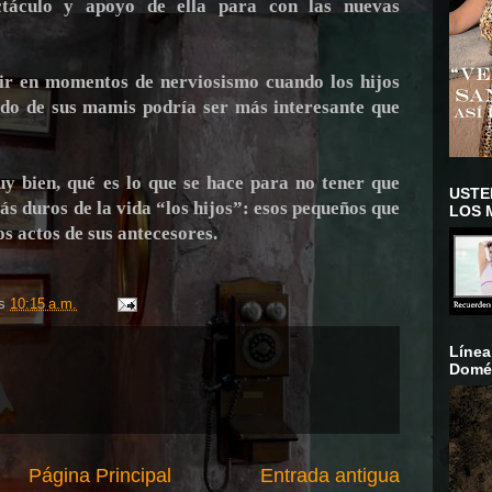
ctáculo y apoyo de ella para con las nuevas
ecir en momentos de nerviosismo cuando los hijos
ado de sus mamis podría ser más interesante que
y bien, qué es lo que se hace para no tener que
USTE
ás duros de la vida “los hijos”: esos pequeños que
LOS 
los actos de sus antecesores.
/s
10:15 a.m.
Línea
Domés
Página Principal
Entrada antigua