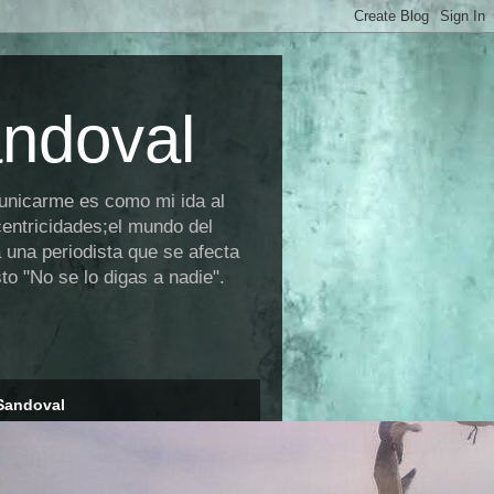
andoval
municarme es como mi ida al
centricidades;el mundo del
 una periodista que se afecta
o "No se lo digas a nadie".
Sandoval