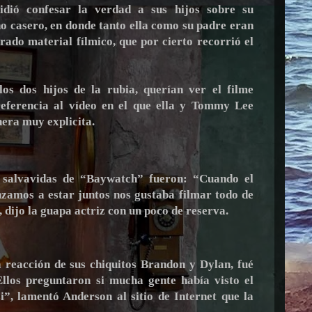
idió confesar la verdad a sus hijos sobre su
no casero, en donde tanto ella como su padre eran
rado material fílmico, que por cierto recorrió el
los dos hijos de la rubia, querían ver el filme
referencia al vídeo en el que ella y Tommy Lee
era muy explicita.
a salvavidas de “Baywatch” fueron: “Cuando el
zamos a estar juntos nos gustaba filmar todo de
dijo la guapa actriz con un poco de reserva.
 reacción de sus chiquitos Brandon y Dylan, fué
Ellos preguntaron si mucha gente había visto el
si”, lamentó Anderson al sitio de Internet que la