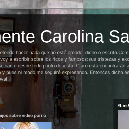
ente Carolina S
retendo hacer nada que no esté creado, dicho o escrito.Co
,voy a escribir sobre los ricos y famosos:sus tristezas y ex
cinante desde todo punto de vista. Claro está,encontrarán a
io y pues ni modo me seguiré expresando. Entonces dicho ést
oval
#Los
hijos sobre video porno