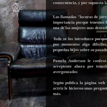
consecuencia, y por supuesto la
Las llamadas "locuras de juv
importancia porque tenemos fa
una de las mujeres más desead
Todo se los introduzco porqu
por momentos algo difíciles
pequeños hijos sobre su pasado
Pamela Anderson le confesó
arrepiente ahora por tenerl
avergonzados
Según publica la página web 
actriz le hicieron unas pregun
más.