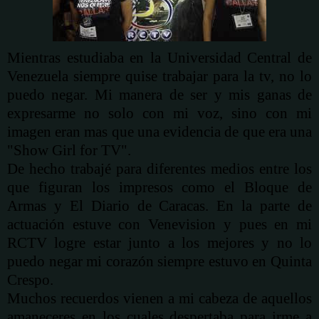
Mientras estudiaba en la Universidad Central de
Venezuela siempre quise trabajar para la tv, no lo
puedo negar. Mi manera de ser y mis ganas de
expresarme no solo con mi voz, sino con mi
imagen eran mas que una evidencia de que era una
"Show Girl for TV".
De hecho trabajé para diferentes medios entre los
que figuran los impresos como el Bloque de
Armas y El Diario de Caracas.
En la parte de
actuación
estuve con Venevision y pues en mi
RCTV logre estar junto a los mejores y no lo
puedo negar mi
corazón
siempre estuvo en Quinta
Crespo.
Muchos recuerdos vienen a mi cabeza de aquellos
amaneceres en los cuales despertaba para irme a