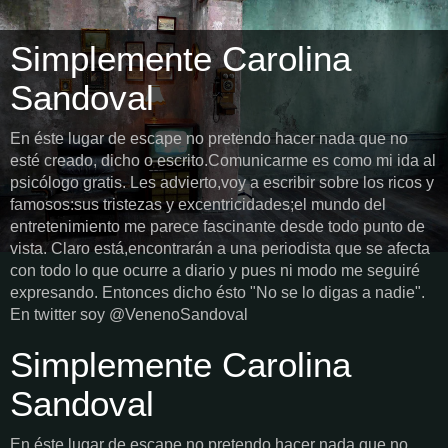
Simplemente Carolina
Sandoval
En éste lugar de escape no pretendo hacer nada que no
esté creado, dicho o escrito.Comunicarme es como mi ida al
psicólogo gratis. Les advierto,voy a escribir sobre los ricos y
famosos:sus tristezas y excentricidades;el mundo del
entretenimiento me parece fascinante desde todo punto de
vista. Claro está,encontrarán a una periodista que se afecta
con todo lo que ocurre a diario y pues ni modo me seguiré
expresando. Entonces dicho ésto "No se lo digas a nadie".
En twitter soy @VenenoSandoval
Simplemente Carolina
Sandoval
En éste lugar de escape no pretendo hacer nada que no