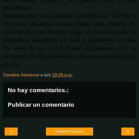
miembros.
Sinceramente cada trabajo que hice para “De boca
en boca” mientras estuve como una especie de
corresponsal en Miami luego de convertirme en
periodista, marcaron mi vida y agradezco a todas
los seres de mi canal 2 que colaboraron con la
persona a nivel profesional y humano que soy hoy
en día.
Carolina Sandoval
a la/s
10:29 a.m.
No hay comentarios.:
Publicar un comentario
‹
›
Página Principal