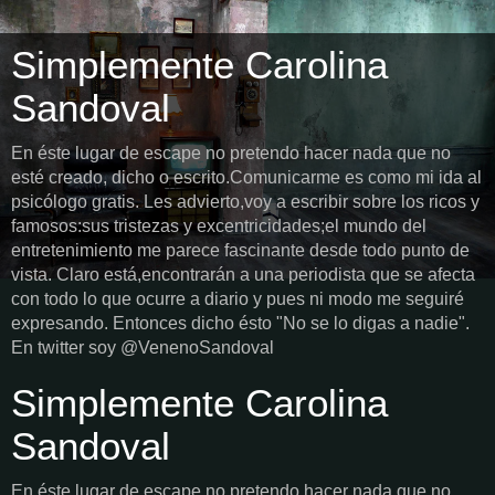
Simplemente Carolina
Sandoval
En éste lugar de escape no pretendo hacer nada que no
esté creado, dicho o escrito.Comunicarme es como mi ida al
psicólogo gratis. Les advierto,voy a escribir sobre los ricos y
famosos:sus tristezas y excentricidades;el mundo del
entretenimiento me parece fascinante desde todo punto de
vista. Claro está,encontrarán a una periodista que se afecta
con todo lo que ocurre a diario y pues ni modo me seguiré
expresando. Entonces dicho ésto "No se lo digas a nadie".
En twitter soy @VenenoSandoval
Simplemente Carolina
Sandoval
En éste lugar de escape no pretendo hacer nada que no