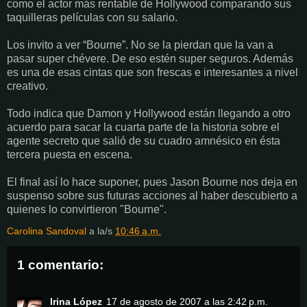
como el actor más rentable de Hollywood comparando sus
taquilleras películas con su salario.
Los invito a ver “Bourne”. No se la pierdan que la van a
pasar super chévere. De eso estén super seguros. Además
es una de esas cintas que son frescas e interesantes a nivel
creativo.
Todo indica que Damon y Hollywood están llegando a otro
acuerdo para sacar la cuarta parte de la historia sobre el
agente secreto que salió de su cuadro amnésico en ésta
tercera puesta en escena.
El final así lo hace suponer, pues Jason Bourne nos deja en
suspenso sobre sus futuras acciones al haber descubierto a
quienes lo convirtieron "Bourne".
Carolina Sandoval
a la/s
10:46 a.m.
1 comentario:
Irina López
17 de agosto de 2007 a las 2:42 p.m.