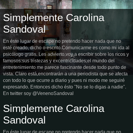
Simplemente Carolina
Sandoval
En éste lugar de escape no pretendo hacer nada que no
esté creado, dicho o escrito.Comunicarme es como mi ida al
psicólogo gratis. Les advierto,voy a escribir sobre los ricos y
famosos:sus tristezas y excentricidades;el mundo del
entretenimiento me parece fascinante desde todo punto de
vista. Claro está,encontrarán a una periodista que se afecta
con todo lo que ocurre a diario y pues ni modo me seguiré
expresando. Entonces dicho ésto "No se lo digas a nadie".
En twitter soy @VenenoSandoval
Simplemente Carolina
Sandoval
En éste lugar de escape no pretendo hacer nada que no